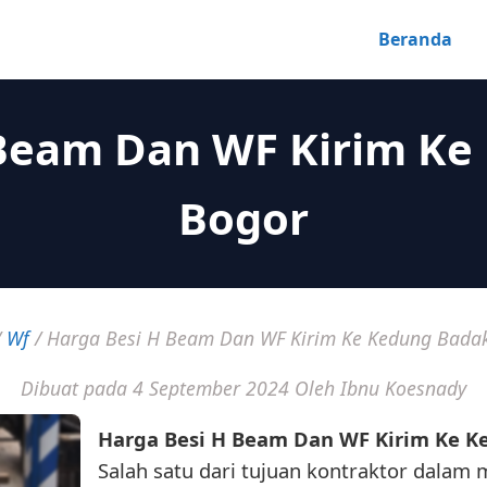
Beranda
 Beam Dan WF Kirim Ke
Bogor
/
Wf
/
Harga Besi H Beam Dan WF Kirim Ke Kedung Bada
Dibuat pada 4 September 2024
Oleh Ibnu Koesnady
Harga Besi H Beam Dan WF Kirim Ke K
Salah satu dari tujuan kontraktor dala