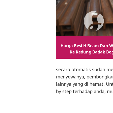
Harga Besi H Beam Dan W
Ke Kedung Badak Bo
secara otomatis sudah me
menyewanya, pembongkaran
lainnya yang di hemat. Un
by step terhadap anda, mu