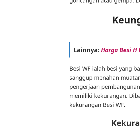
goncangan atau gempa. Le
Keung
Lainnya:
Harga Besi H
Besi WF ialah besi yang b
sanggup menahan muatan 
pengerjaan pembangunan l
memiliki kekurangan. Dib
kekurangan Besi WF.
Kekura