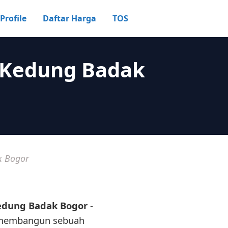
Profile
Daftar Harga
TOS
 Kedung Badak
k Bogor
edung Badak Bogor
-
m membangun sebuah