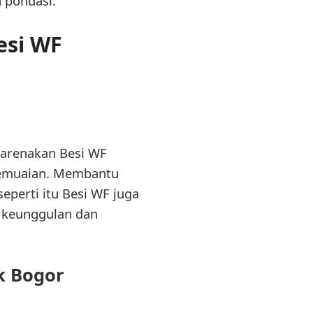
 pondasi.
esi WF
ikarenakan Besi WF
pemuaian. Membantu
perti itu Besi WF juga
n keunggulan dan
k Bogor