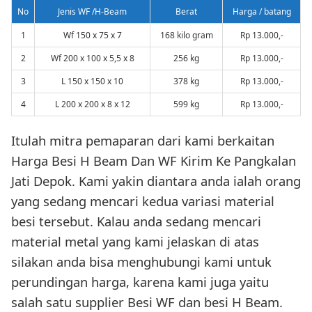
No
Jenis WF /H-Beam
Berat
Harga / batang
1
Wf 150 x 75 x 7
168 kilo gram
Rp 13.000,-
2
Wf 200 x 100 x 5,5 x 8
256 kg
Rp 13.000,-
3
L 150 x 150 x 10
378 kg
Rp 13.000,-
4
L 200 x 200 x 8 x 12
599 kg
Rp 13.000,-
Itulah mitra pemaparan dari kami berkaitan
Harga Besi H Beam Dan WF Kirim Ke Pangkalan
Jati Depok. Kami yakin diantara anda ialah orang
yang sedang mencari kedua variasi material
besi tersebut. Kalau anda sedang mencari
material metal yang kami jelaskan di atas
silakan anda bisa menghubungi kami untuk
perundingan harga, karena kami juga yaitu
salah satu supplier Besi WF dan besi H Beam.