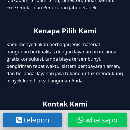
Makadam, Sirdam, Sirtu, Limeston, Tanah Merah.
Free Ongkir dan Penurunan Jabodetabek
Kenapa Pilih Kami
Kami menyediakan berbagai jenis material
bangunan berkualitas dengan layanan profesional,
gratis konsultasi, tanpa biaya tersembunyi,
pengiriman tepat waktu, sistem pembayaran aman,
dan berbagai layanan jasa tukang untuk mendukung
proyek konstruksi bangunan Anda
Kontak Kami
Kp. Cijantra Jatake, Tangerang – Banten
telepon
whatsapp
Jl. Raya Cikarang Cibarusah, Bekasi – Jabar