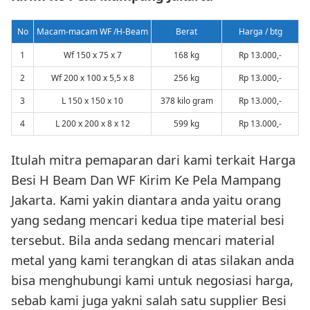
No
Macam-macam WF /H-Beam
Berat
Harga / btg
1
Wf 150 x 75 x 7
168 kg
Rp 13.000,-
2
Wf 200 x 100 x 5,5 x 8
256 kg
Rp 13.000,-
3
L 150 x 150 x 10
378 kilo gram
Rp 13.000,-
4
L 200 x 200 x 8 x 12
599 kg
Rp 13.000,-
Itulah mitra pemaparan dari kami terkait Harga
Besi H Beam Dan WF Kirim Ke Pela Mampang
Jakarta. Kami yakin diantara anda yaitu orang
yang sedang mencari kedua tipe material besi
tersebut. Bila anda sedang mencari material
metal yang kami terangkan di atas silakan anda
bisa menghubungi kami untuk negosiasi harga,
sebab kami juga yakni salah satu supplier Besi