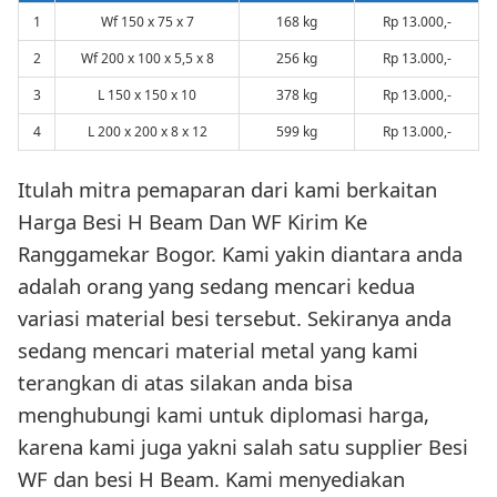
1
Wf 150 x 75 x 7
168 kg
Rp 13.000,-
2
Wf 200 x 100 x 5,5 x 8
256 kg
Rp 13.000,-
3
L 150 x 150 x 10
378 kg
Rp 13.000,-
4
L 200 x 200 x 8 x 12
599 kg
Rp 13.000,-
Itulah mitra pemaparan dari kami berkaitan
Harga Besi H Beam Dan WF Kirim Ke
Ranggamekar Bogor. Kami yakin diantara anda
adalah orang yang sedang mencari kedua
variasi material besi tersebut. Sekiranya anda
sedang mencari material metal yang kami
terangkan di atas silakan anda bisa
menghubungi kami untuk diplomasi harga,
karena kami juga yakni salah satu supplier Besi
WF dan besi H Beam. Kami menyediakan