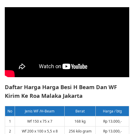
Daftar Harga Harga Besi H Beam Dan WF
Kirim Ke Roa Malaka Jakarta
No
Jenis WF /H-Beam
Berat
Harga / btg
1
Wf 150 x 75 x 7
168 kg
Rp 13.000,-
2
Wf 200 x 100 x 5,5 x 8
256 kilo gram
Rp 13.000,-