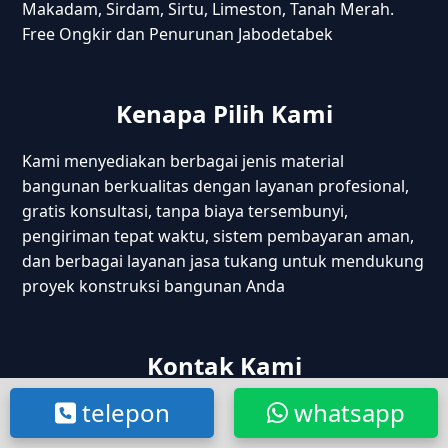
Makadam, Sirdam, Sirtu, Limeston, Tanah Merah.
Free Ongkir dan Penurunan Jabodetabek
Kenapa Pilih Kami
Kami menyediakan berbagai jenis material
bangunan berkualitas dengan layanan profesional,
gratis konsultasi, tanpa biaya tersembunyi,
pengiriman tepat waktu, sistem pembayaran aman,
dan berbagai layanan jasa tukang untuk mendukung
proyek konstruksi bangunan Anda
Kontak Kami
telepon
whatsapp
Kp. Cijantra Jatake, Tangerang – Banten
Jl. Raya Cikarang Cibarusah, Bekasi – Jabar