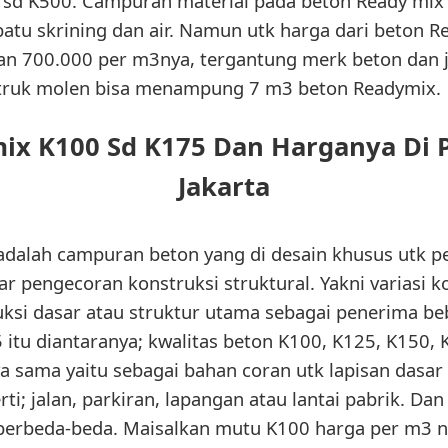
 sd K500. Campuran material pada beton Ready mix B0
 batu skrining dan air. Namun utk harga dari beton R
an 700.000 per m3nya, tergantung merk beton dan j
 truk molen bisa menampung 7 m3 beton Readymix.
ix K100 Sd K175 Dan Harganya Di
Jakarta
adalah campuran beton yang di desain khusus utk p
ar pengecoran konstruksi struktural. Yakni variasi k
uksi dasar atau struktur utama sebagai penerima be
tu diantaranya; kwalitas beton K100, K125, K150, K17
ya sama yaitu sebagai bahan coran utk lapisan dasar
rti; jalan, parkiran, lapangan atau lantai pabrik. Da
a berbeda-beda. Maisalkan mutu K100 harga per m3 