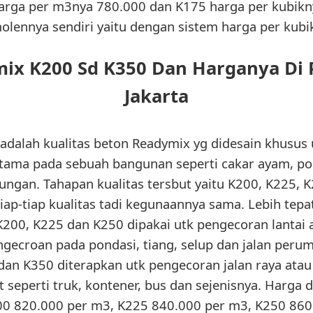
arga per m3nya 780.000 dan K175 harga per kubikn
olennya sendiri yaitu dengan sistem harga per kubik
mix K200 Sd K350 Dan Harganya Di
Jakarta
adalah kualitas beton Readymix yg didesain khusus 
 utama pada sebuah bangunan seperti cakar ayam, pon
ungan. Tahapan kualitas tersbut yaitu K200, K225, 
iap-tiap kualitas tadi kegunaannya sama. Lebih tep
 K200, K225 dan K250 dipakai utk pengecoran lantai 
ngecroan pada pondasi, tiang, selup dan jalan perum
n K350 diterapkan utk pengecoran jalan raya atau j
seperti truk, kontener, bus dan sejenisnya. Harga 
K200 820.000 per m3, K225 840.000 per m3, K250 860