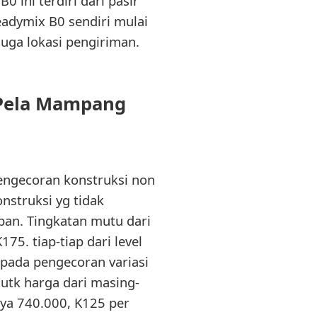
 ini terdiri dari pasir
eadymix B0 sendiri mulai
uga lokasi pengiriman.
 Pela Mampang
engecoran konstruksi non
onstruksi yg tidak
ban. Tingkatan mutu dari
5. tiap-tiap dari level
 pada pengecoran variasi
n utk harga dari masing-
nya 740.000, K125 per