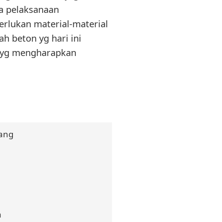
a pelaksanaan
erlukan material-material
h beton yg hari ini
a yg mengharapkan
pang
a