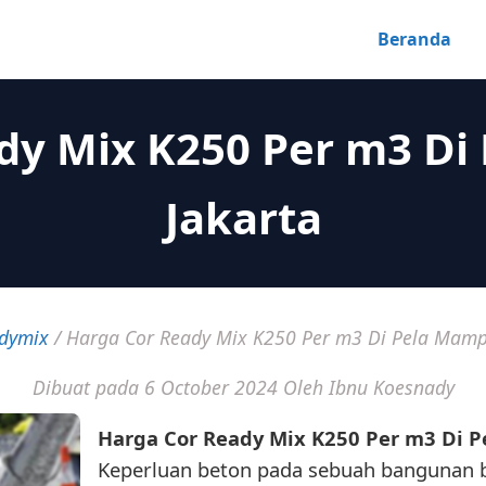
Beranda
dy Mix K250 Per m3 D
Jakarta
dymix
/
Harga Cor Ready Mix K250 Per m3 Di Pela Mamp
Dibuat pada 6 October 2024
Oleh Ibnu Koesnady
Harga Cor Ready Mix K250 Per m3 Di 
Keperluan beton pada sebuah bangunan b